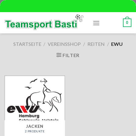
Skip
to
content
0
STARTSEITE
/
VEREINSSHOP
/
REITEN
/
EWU
FILTER
JACKEN
2 PRODUKTE