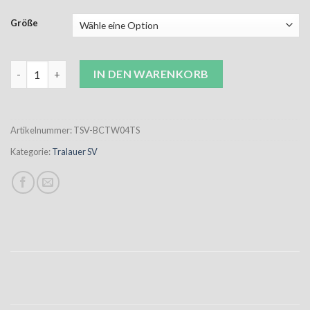
Größe
Tralauer SV "Blau - Weiß - Rot" T-Shirt Unisex Menge
IN DEN WARENKORB
Artikelnummer:
TSV-BCTW04TS
Kategorie:
Tralauer SV